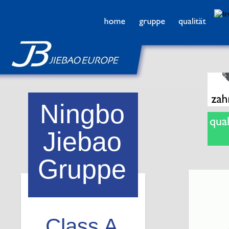
Ningbo
Jiebao
Gruppe
Class A